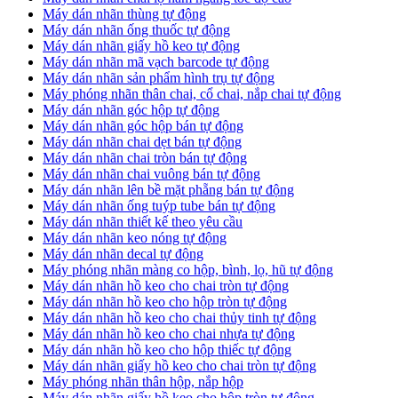
​Máy dán nhãn thùng tự động
Máy dán nhãn ống thuốc tự động
​Máy dán nhãn giấy hồ keo tự động
​Máy dán nhãn mã vạch barcode tự động
​Máy dán nhãn sản phẩm hình trụ tự động
Máy phóng nhãn thân chai, cổ chai, nắp chai tự động
​Máy dán nhãn góc hộp tự động
Máy dán nhãn góc hộp bán tự động
​Máy dán nhãn chai dẹt bán tự động
Máy dán nhãn chai tròn bán tự động
Máy dán nhãn chai vuông bán tự động
Máy dán nhãn lên bề mặt phẵng bán tự động
​Máy dán nhãn ống tuýp tube bán tự động
Máy dán nhãn thiết kế theo yêu cầu
​Máy dán nhãn keo nóng tự động
Máy dán nhãn decal tự động
Máy phóng nhãn màng co hộp, bình, lọ, hũ tự động
Máy dán nhãn hồ keo cho chai tròn tự động
Máy dán nhãn hồ keo cho hộp tròn tự động
Máy dán nhãn hồ keo cho chai thủy tinh tự động
Máy dán nhãn hồ keo cho chai nhựa tự động
Máy dán nhãn hồ keo cho hộp thiếc tự động
Máy dán nhãn giấy hồ keo cho chai tròn tự động
Máy phóng nhãn thân hộp, nắp hộp
Máy dán nhãn giấy hồ keo cho hộp tròn tự động