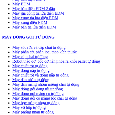
Máy EDM
Máy bắn điện EDM 2 đầu
Máy gia công tia lửa điện EDM
Máy xung tia lửa điện EDM
Máy xung điện EDM
Máy bắn tia lửa điện EDM
MÁY ĐÓNG GÓI TỰ ĐỘNG
Máy súc rửa và cấp chai tự động
Máy phân cỡ, phân loại theo kích thước
Máy cấp chai tự động
Robot tháo dỡ, bốc dỡ hàng hóa ra khỏi pallet tự động
Máy chiết rót tự động
Máy đóng nắp tự động
Máy chiết rót và đóng nắp tự động
Máy dán nhãn tự động
Máy dán màng nhôm miệng chai tự động
Máy đóng gói dạng túi tự động
Máy đóng gói màng co tự động
Máy đóng gói co màng lốc chai tự động
Máy bọc màng nhựa tự động
Máy vô hộp tự động
Máy phóng nhãn tự động