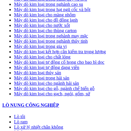
Máy dò kim loại trong nghành cao su
Máy dò kim loại trong hạt ngũ cốc và bột
Máy dò kim loại cho màng nhôm
Máy dò kim loại cho đồ đông lạnh
Máy dò kim loại cho nước xốt
Máy dò kim loại cho thùng carton
Máy dò kim loại trong nghành may mặc
Máy dò kim loại trong nghành thủy tinh
Máy dò kim loại trong gia vị
Máy dò kim loại kết hợp cân kiểm tra trọng lượng
Máy dò kim loại cho chất lỏng
Máy dò kim loại tự động cổ họng cho bao bì dọc
Máy dò kim loại tự động dạng viên
Máy dò kim loại thủy sản
Máy dò kim loại trong hải sản
Máy dò kim loại cho ngành hải sản
Máy dò kim loại cho gỗ, ngành chế biến gỗ
Máy dò kim loại cho gạch, ngói, gốm, sứ
LÒ NUNG CÔNG NGHIỆP
Lò tôi
Lò ram
Lò xử lý nhiệt chân không