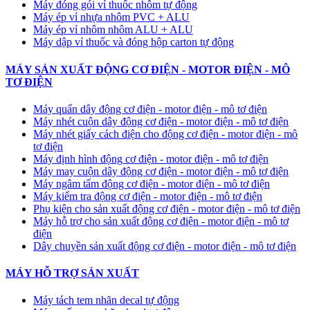
Máy đóng gói vỉ thuốc nhôm tự động
​Máy ép vỉ nhựa nhôm PVC + ALU
​Máy ép vỉ nhôm nhôm ALU + ALU
Máy dập vỉ thuốc và đóng hộp carton tự động
MÁY SẢN XUẤT ĐỘNG CƠ ĐIỆN - MOTOR ĐIỆN - MÔ
TƠ ĐIỆN
Máy quấn dây động cơ điện - motor điện - mô tơ điện
Máy nhét cuộn dây động cơ điện - motor điện - mô tơ điện
Máy nhét giấy cách điện cho động cơ điện - motor điện - mô
tơ điện
Máy định hình động cơ điện - motor điện - mô tơ điện
Máy may cuộn dây động cơ điện - motor điện - mô tơ điện
Máy ngâm tẩm động cơ điện - motor điện - mô tơ điện
Máy kiểm tra động cơ điện - motor điện - mô tơ điện
Phụ kiện cho sản xuất động cơ điện - motor điện - mô tơ điện
Máy hỗ trợ cho sản xuất động cơ điện - motor điện - mô tơ
điện
Dây chuyền sản xuất động cơ điện - motor điện - mô tơ điện
MÁY HỖ TRỢ SẢN XUẤT
Máy tách tem nhãn decal tự động