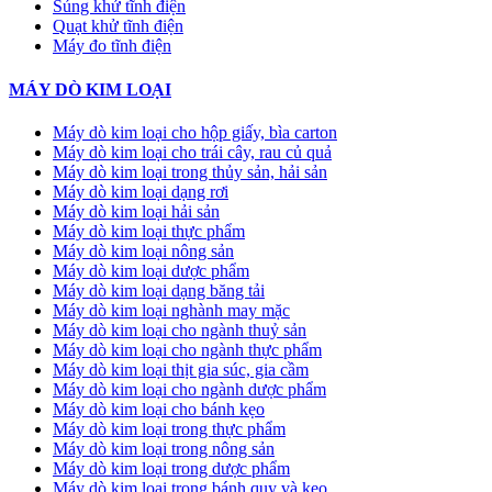
Súng khử tĩnh điện
Quạt khử tĩnh điện
Máy đo tĩnh điện
MÁY DÒ KIM LOẠI
Máy dò kim loại cho hộp giấy, bìa carton
Máy dò kim loại cho trái cây, rau củ quả
Máy dò kim loại trong thủy sản, hải sản
Máy dò kim loại dạng rơi
Máy dò kim loại hải sản
Máy dò kim loại thực phẩm
Máy dò kim loại nông sản
Máy dò kim loại dược phẩm
Máy dò kim loại dạng băng tải
Máy dò kim loại nghành may mặc
Máy dò kim loại cho ngành thuỷ sản
Máy dò kim loại cho ngành thực phẩm
Máy dò kim loại thịt gia súc, gia cầm
Máy dò kim loại cho ngành dược phẩm
Máy dò kim loại cho bánh kẹo
Máy dò kim loại trong thực phẩm
Máy dò kim loại trong nông sản
Máy dò kim loại trong dược phẩm
Máy dò kim loại trong bánh quy và kẹo