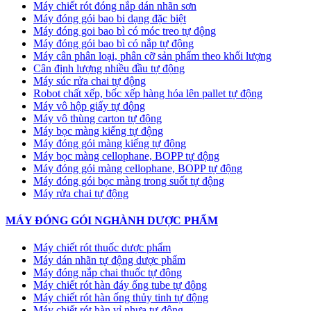
Máy chiết rót đóng nắp dán nhãn sơn
Máy đóng gói bao bi dạng đặc biệt
Máy đóng goi bao bì có móc treo tự động
Máy đóng gói bao bì có nắp tự động
Máy cân phân loại, phân cỡ sản phẩm theo khối lượng
Cân định lượng nhiều đầu tự động
Máy súc rửa chai tự động
Robot chất xếp, bốc xếp hàng hóa lên pallet tự động
Máy vô hộp giấy tự động
Máy vô thùng carton tự động
Máy bọc màng kiếng tự động
Máy đóng gói màng kiếng tự động
Máy bọc màng cellophane, BOPP tự động
Máy đóng gói màng cellophane, BOPP tự động
Máy đóng gói bọc màng trong suốt tự động
Máy rửa chai tự động
MÁY ĐÓNG GÓI NGHÀNH DƯỢC PHẨM
Máy chiết rót thuốc dược phẩm
Máy dán nhãn tự động dược phẩm
Máy đóng nắp chai thuốc tự động
Máy chiết rót hàn đáy ống tube tự động
Máy chiết rót hàn ống thủy tinh tự động
Máy chiết rót hàn vỉ nhựa tự động