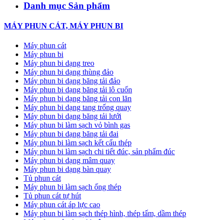
Danh mục Sản phẩm
MÁY PHUN CÁT, MÁY PHUN BI
Máy phun cát
Máy phun bi
Máy phun bi dạng treo
Máy phun bi dạng thùng đảo
Máy phun bi dạng băng tải đảo
Máy phun bi dạng băng tải lô cuốn
Máy phun bi dạng băng tải con lăn
Máy phun bi dạng tang trống quay
Máy phun bi dạng băng tải lưới
Máy phun bi làm sạch vỏ bình gas
Máy phun bi dạng băng tải đai
Máy phun bi làm sạch kết cấu thép
Máy phun bi làm sạch chi tiết đúc, sản phẩm đúc
Máy phun bi dạng mâm quay
Máy phun bi dạng bàn quay
Tủ phun cát
Máy phun bi làm sạch ống thép
Tủ phun cát tự hút
Máy phun cát áp lực cao
Máy phun bi làm sạch thép hình, thép tấm, dầm thép