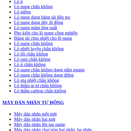
Lò ủ
Lò nung chân không
Lò giếng
Lò nung dạng băng tải liên tục
Lò nung dạng đáy di động
Lò nung giảm ứng suất
Phụ kiện cho lò nung công nghiệp
Băng tải chịu nhiệt cho lò nung
Lò nung chân không
Lò nhiệt luyện chân không
Lò tôi chân không
Lò ram chân không
Lò ủ chân không
Lò nung chân không dạng nằm ngang
Lò nung chân không dạng đứng
Lò gia nhiệt chân không
Lò thấm ni tơ chân không
Lò thấm carbon chân không
MÁY DÁN NHÃN TỰ ĐỘNG
Máy dán nhãn một mặt
Máy dán nhãn hai mặt
Máy dán nhãn lên tag name
Máy dán nhãn chai tròn hai nhãn, ba nhãn