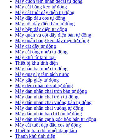
Máy cuốn tem nhãn decal tự động
Máy cắt băng keo tự động
Máy cắt tuốt dây điện tự động
Máy dập đầu cos tự động
Máy nối dây điện bán tự động
Máy bện dây điện tự động
Máy quấn và cột dây điện bán tự động
Máy quấn băng keo dây điện tự động
Máy cắt dây tự động
Máy cắt ống nhựa tự động
Máy khử từ kim loại
Thiết bị khử tĩnh điện
Máy hàn bạt nhựa tự động
Máy quay ly tâm tách nước
Máy gấp giấy tự động
Máy đếm nhãn decal tự động
Máy dán nhãn chai tròn bán tự động
Máy dán nhãn chai tròn tự động
Máy dán nhãn chai vuông bán tự động
Máy dán nhãn chai vuông tự động
Máy dán nhãn bao bì bán tự động
Máy dán nhãn cạnh góc hộp bán tự động
Máy cắt tuốt dập đầu cos tự động
Thiết bị trao đổi nhiệt dạng tấm
Thanh khử tĩnh điện