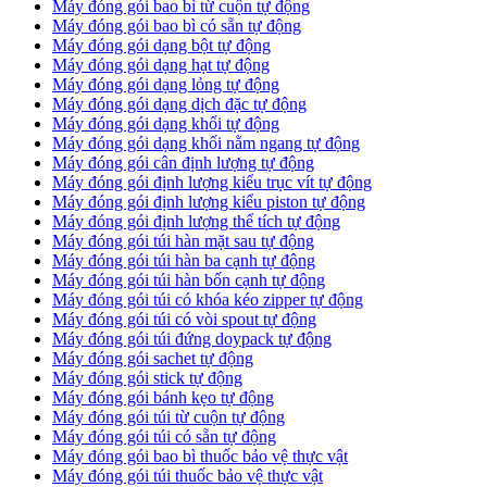
Máy đóng gói bao bì từ cuộn tự động
Máy đóng gói bao bì có sẵn tự động
Máy đóng gói dạng bột tự động
Máy đóng gói dạng hạt tự động
Máy đóng gói dạng lỏng tự động
Máy đóng gói dạng dịch đặc tự động
Máy đóng gói dạng khối tự động
Máy đóng gói dạng khối nằm ngang tự động
Máy đóng gói cân định lượng tự động
Máy đóng gói định lượng kiểu trục vít tự động
Máy đóng gói định lượng kiểu piston tự động
Máy đóng gói định lượng thể tích tự động
Máy đóng gói túi hàn mặt sau tự động
Máy đóng gói túi hàn ba cạnh tự động
Máy đóng gói túi hàn bốn cạnh tự động
Máy đóng gói túi có khóa kéo zipper tự động
Máy đóng gói túi có vòi spout tự động
Máy đóng gói túi đứng doypack tự động
Máy đóng gói sachet tự động
Máy đóng gói stick tự động
Máy đóng gói bánh kẹo tự động
Máy đóng gói túi từ cuộn tự động
Máy đóng gói túi có sẵn tự động
Máy đóng gói bao bì thuốc bảo vệ thực vật
Máy đóng gói túi thuốc bảo vệ thực vật