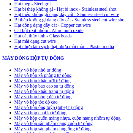
Hạt thép - Steel grit
Hạt bi thép không gỉ - Hạt bi inox - Stainless steel shot
Hạt thép không gỉ dạng dây cắt - Stainless steel cut wire
Bi thép không gỉ dạng dây cắt - Stainless steel cut wire shot
Hạt đồng dạng dây cắt - Copper cut wire
Cát bột oxit nhôm - Aluminum oxide
Hạt cát thủy tinh - Glass beads
Hạt mài dạng cut wire
Hạt nhựa làm sạch, hạt nhựa mài mòn - Plastic media
MÁY ĐÓNG HỘP TỰ ĐỘNG
Máy vô hộp nhỏ tự động
Máy vô hộp xà phòng tự động
Máy vô hộp khăn ướt tự động
Máy vô hộp bao cao su tự động
Máy vô hộp khẩu trang tự động
Máy vô hộp bóng đèn tự động
Máy vô hộp tốc độ cao
Máy vô hộp ống tuýp (tube) tự động
Máy vô hộp chai lọ tự động
Máy vô hộp cuộn màng nhựa, cuộn màng nhôm tự động
Máy vô hộp sản phẩm dạng cuộn tự động
Máy vô hộp sản phẩm dạng ống tự động