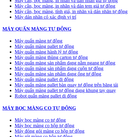
Máy cân, bọc màng, in nhãn và dán nhãn giá tự động
Máy cân, bọc màng, in nhãn và dán tem giá tự động
Máy cân, bọc màng, tính giá, in nhãn và dán nhãn tự động
Máy dán nhãn có xác định vị trí
MÁY QUẤN MÀNG TỰ ĐỘNG
Máy quấn màng tự động
​Máy quấn màng pallet tự động
Máy quấn màng hành lý tự động
Máy quấn màng thùng carton tự động
Máy quấn màng sản phẩm dạng nằm ngang tự động
Máy quấn màng sản phẩm dạng cuộn tự động
Máy quấn màng sản phẩm dạng ống tự động
Máy quấn màng pallet di động
Máy quấn màng pallet bàn quay tự động trên băng tải
Máy quấn màng pallet tự động dạng khung tay quay
Robot quấn màng pallet di động
MÁY BỌC MÀNG CO TỰ ĐỘNG
Máy bọc màng co tự động
Máy bọc màng co hộp tự động
Máy đóng gói màng co hộp tự động
Máy rút màng co hộp tự động