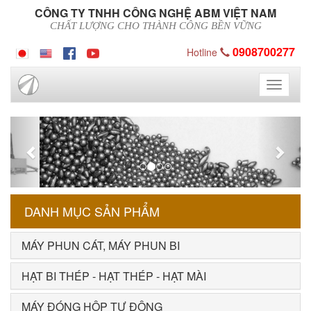
CÔNG TY TNHH CÔNG NGHỆ ABM VIỆT NAM
CHẤT LƯỢNG CHO THÀNH CÔNG BỀN VỮNG
0908700277
Hotline
Toggle
navigati
Previous
Next
DANH MỤC SẢN PHẨM
MÁY PHUN CÁT, MÁY PHUN BI
HẠT BI THÉP - HẠT THÉP - HẠT MÀI
MÁY ĐÓNG HỘP TỰ ĐỘNG