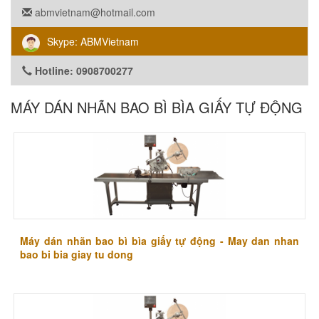
abmvietnam@hotmail.com
Skype: ABMVietnam
Hotline: 0908700277
​MÁY DÁN NHÃN BAO BÌ BÌA GIẤY TỰ ĐỘNG
​Máy dán nhãn bao bì bìa giấy tự động - May dan nhan
bao bi bia giay tu dong