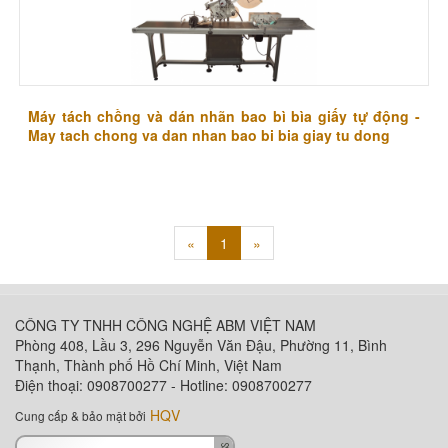
​Máy tách chồng và dán nhãn bao bì bìa giấy tự động -
May tach chong va dan nhan bao bi bia giay tu dong
(hiện
«
1
»
tại)
CÔNG TY TNHH CÔNG NGHỆ ABM VIỆT NAM
Phòng 408, Lầu 3, 296 Nguyễn Văn Đậu, Phường 11, Bình
Thạnh, Thành phố Hồ Chí Minh, Việt Nam
Điện thoại: 0908700277 - Hotline: 0908700277
HQV
Cung cấp & bảo mật bởi