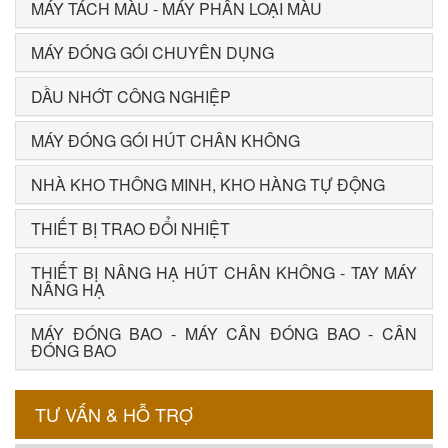
MÁY TÁCH MÀU - MÁY PHÂN LOẠI MÀU
MÁY ĐÓNG GÓI CHUYÊN DỤNG
DẦU NHỚT CÔNG NGHIỆP
MÁY ĐÓNG GÓI HÚT CHÂN KHÔNG
NHÀ KHO THÔNG MINH, KHO HÀNG TỰ ĐỘNG
THIẾT BỊ TRAO ĐỔI NHIỆT
THIẾT BỊ NÂNG HẠ HÚT CHÂN KHÔNG - TAY MÁY
NÂNG HẠ
MÁY ĐÓNG BAO - MÁY CÂN ĐÓNG BAO - CÂN
ĐÓNG BAO
TƯ VẤN & HỖ TRỢ