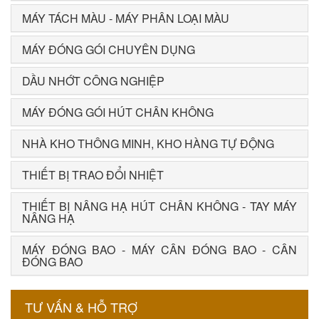
MÁY TÁCH MÀU - MÁY PHÂN LOẠI MÀU
MÁY ĐÓNG GÓI CHUYÊN DỤNG
DẦU NHỚT CÔNG NGHIỆP
MÁY ĐÓNG GÓI HÚT CHÂN KHÔNG
NHÀ KHO THÔNG MINH, KHO HÀNG TỰ ĐỘNG
THIẾT BỊ TRAO ĐỔI NHIỆT
THIẾT BỊ NÂNG HẠ HÚT CHÂN KHÔNG - TAY MÁY
NÂNG HẠ
MÁY ĐÓNG BAO - MÁY CÂN ĐÓNG BAO - CÂN
ĐÓNG BAO
TƯ VẤN & HỖ TRỢ