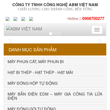
CÔNG TY TNHH CÔNG NGHỆ ABM VIỆT NAM
CHẤT LƯỢNG CHO THÀNH CÔNG BỀN VỮNG
0908700277
Hotline
Toggle
navigati
Previous
Next
DANH MỤC SẢN PHẨM
MÁY PHUN CÁT, MÁY PHUN BI
HẠT BI THÉP - HẠT THÉP - HẠT MÀI
MÁY ĐÓNG HỘP TỰ ĐỘNG
MÁY BẮN ĐIỆN EDM – MÁY GIA CÔNG TIA LỬA
ĐIỆN
MÁY ĐÓNG GÓI TỰ ĐỘNG