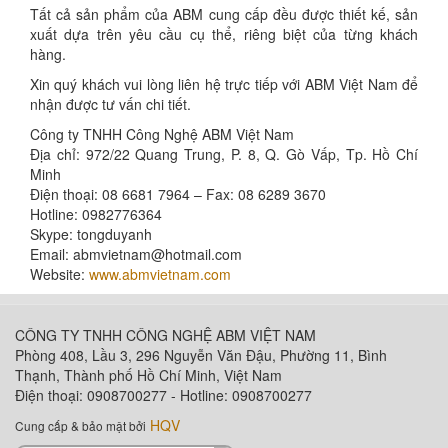
Tất cả sản phẩm của ABM cung cấp đều được thiết kế, sản
xuất dựa trên yêu cầu cụ thể, riêng biệt của từng khách
hàng.
Xin quý khách vui lòng liên hệ trực tiếp với ABM Việt Nam để
nhận được tư vấn chi tiết.
Công ty TNHH Công Nghệ ABM Việt Nam
Địa chỉ: 972/22 Quang Trung, P. 8, Q. Gò Vấp, Tp. Hồ Chí
Minh
Điện thoại: 08 6681 7964 – Fax: 08 6289 3670
Hotline: 0982776364
Skype: tongduyanh
Email: abmvietnam@hotmail.com
Website:
www.abmvietnam.com
CÔNG TY TNHH CÔNG NGHỆ ABM VIỆT NAM
Phòng 408, Lầu 3, 296 Nguyễn Văn Đậu, Phường 11, Bình
Thạnh, Thành phố Hồ Chí Minh, Việt Nam
Điện thoại: 0908700277 - Hotline: 0908700277
HQV
Cung cấp & bảo mật bởi